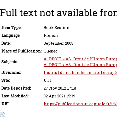
Full text not available fro
Item Type:
Book Section
Language:
French
Date:
September 2008
Place of Publication:
Québec
A- DROIT > A8- Droit de l’Union Euro
Subjects:
A- DROIT > A8- Droit de l’Union Europ
Divisions:
Institut de recherche en droit europ
Site:
UT1
Date Deposited:
27 Nov 2012 17:18
Last Modified:
02 Apr 2021 15:39
URI:
https://publications.ut-capitole.fr/i