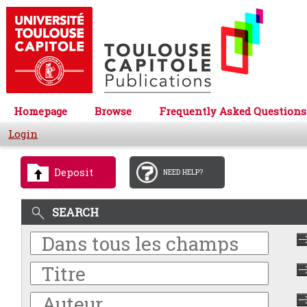
Homepage
Browse
Frequently Asked Questions
Login
Deposit
NEED HELP?
SEARCH