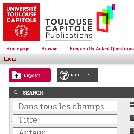
Homepage
Browse
Frequently Asked Questions
Login
Deposit
NEED HELP?
SEARCH