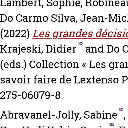
Lambert, Sophie
,
Robineau
Do Carmo Silva, Jean-Mic
(2022)
Les grandes décisi
Krajeski, Didier
and
Do C
(eds.) Collection « Les gr
savoir faire de Lextenso 
275-06079-8
Abravanel-Jolly, Sabine
,