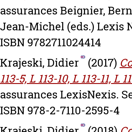
assurances
Beignier, Ber
Jean-Michel
(eds.) Lexis 
ISBN 9782711024414
Krajeski, Didier
(2017)
Co
113-5, L 113-10, L 113-11, L 11
assurances LexisNexis. Ser
ISBN 978-2-7110-2595-4
Krajeski, Didier
(2018)
Co