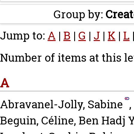
Group by:
Creat
Jump to:
A
|
B
|
G
|
J
|
K
|
L
Number of items at this le
A
Abravanel-Jolly, Sabine
,
Beguin, Céline
,
Ben Hadj Y