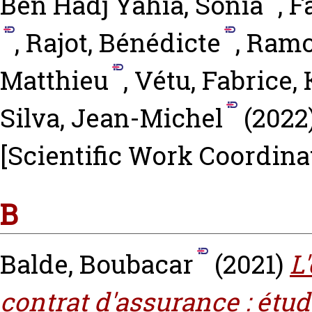
Ben Hadj Yahia, Sonia
,
F
,
Rajot, Bénédicte
,
Ramo
Matthieu
,
Vétu, Fabrice
,
Silva, Jean-Michel
(2022
[Scientific Work Coordina
B
Balde, Boubacar
(2021)
L
contrat d'assurance‎ : étu