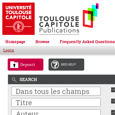
Homepage
Browse
Frequently Asked Questions
Login
Deposit
NEED HELP?
SEARCH