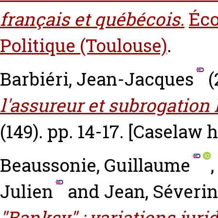
français et québécois.
Éco
Politique (Toulouse)
.
Barbiéri, Jean-Jacques
(
l'assureur et subrogation 
(149). pp. 14-17.
[Caselaw 
Beaussonie, Guillaume
Julien
and
Jean, Séverin
"Banksy" : variations juri