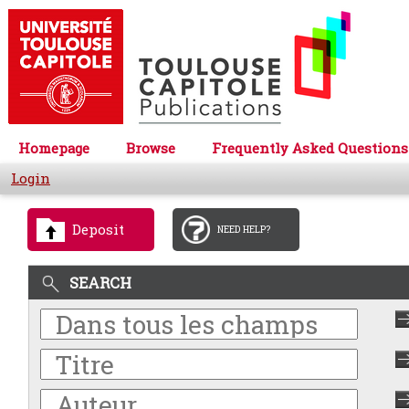
Homepage
Browse
Frequently Asked Questions
Login
Deposit
NEED HELP?
SEARCH