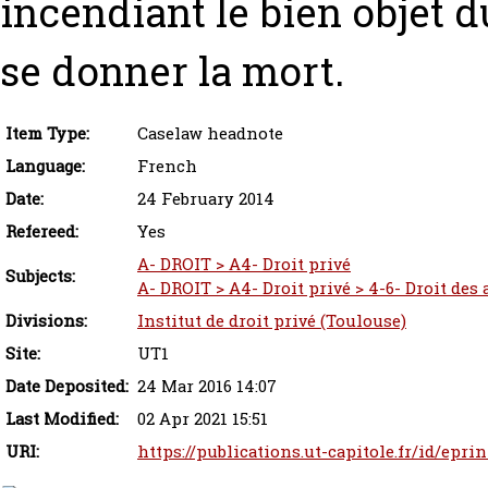
incendiant le bien objet 
se donner la mort.
Item Type:
Caselaw headnote
Language:
French
Date:
24 February 2014
Refereed:
Yes
A- DROIT > A4- Droit privé
Subjects:
A- DROIT > A4- Droit privé > 4-6- Droit des
Divisions:
Institut de droit privé (Toulouse)
Site:
UT1
Date Deposited:
24 Mar 2016 14:07
Last Modified:
02 Apr 2021 15:51
URI:
https://publications.ut-capitole.fr/id/eprin