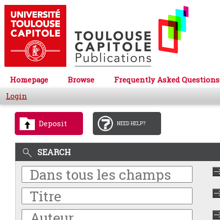
Homepage
Browse
Frequently Asked Questions
Login
Deposit
NEED HELP?
SEARCH