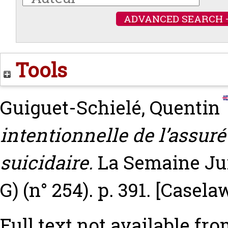
ADVANCED SEARCH 
Tools
Guiguet-Schielé, Quentin
intentionnelle de l’assuré
suicidaire.
La Semaine Jur
G) (n° 254). p. 391.
[Casela
Full text not available fro