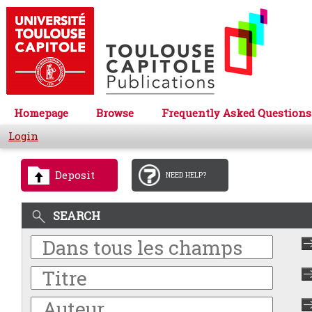
Homepage
Browse
Frequently Asked Questions
Login
Deposit
NEED HELP?
SEARCH