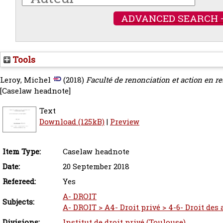
ADVANCED SEARCH 
Tools
Leroy, Michel
(2018)
Faculté de renonciation et action en re
[Caselaw headnote]
Text
Download (125kB)
|
Preview
Item Type:
Caselaw headnote
Date:
20 September 2018
Refereed:
Yes
A- DROIT
Subjects:
A- DROIT > A4- Droit privé > 4-6- Droit des
Divisions:
Institut de droit privé (Toulouse)