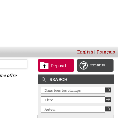
English
|
Français
Deposit
NEED HELP?
une offre
SEARCH