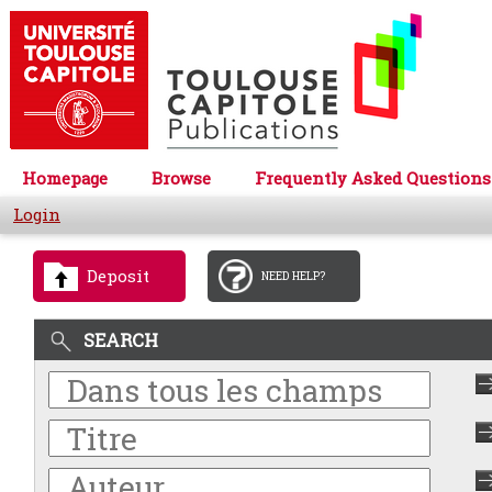
Homepage
Browse
Frequently Asked Questions
Login
Deposit
NEED HELP?
SEARCH