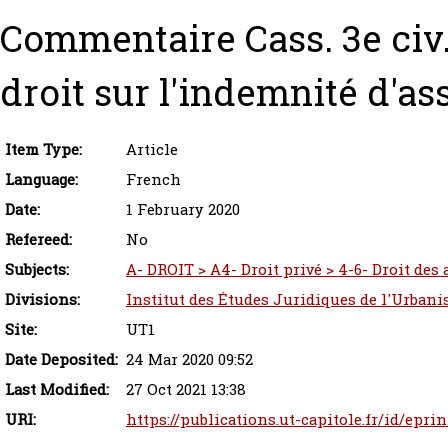
Commentaire Cass. 3e civ., 
droit sur l'indemnité d'as
Item Type:
Article
Language:
French
Date:
1 February 2020
Refereed:
No
Subjects:
A- DROIT > A4- Droit privé > 4-6- Droit des
Divisions:
Institut des Études Juridiques de l'Urbani
Site:
UT1
Date Deposited:
24 Mar 2020 09:52
Last Modified:
27 Oct 2021 13:38
URI:
https://publications.ut-capitole.fr/id/epri