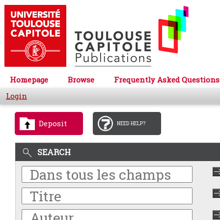
Homepage
Browse
Frequently Asked Questions
Login
Deposit
NEED HELP?
SEARCH