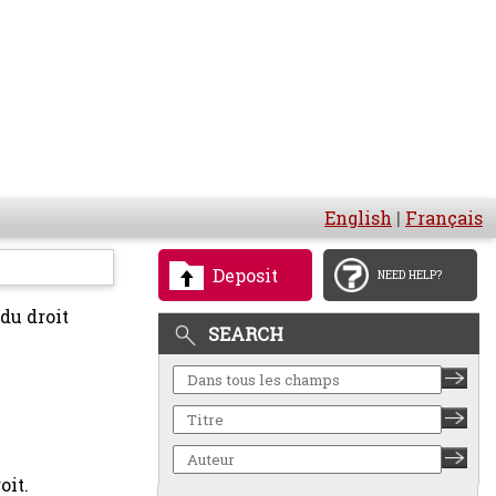
English
|
Français
Deposit
NEED HELP?
 du droit
SEARCH
oit.