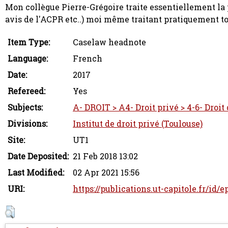
Mon collègue Pierre-Grégoire traite essentiellement la
avis de l'ACPR etc..) moi même traitant pratiquement to
Item Type:
Caselaw headnote
Language:
French
Date:
2017
Refereed:
Yes
Subjects:
A- DROIT > A4- Droit privé > 4-6- Droit
Divisions:
Institut de droit privé (Toulouse)
Site:
UT1
Date Deposited:
21 Feb 2018 13:02
Last Modified:
02 Apr 2021 15:56
URI:
https://publications.ut-capitole.fr/id/