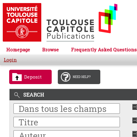
Homepage
Browse
Frequently Asked Questions
Login
Deposit
NEED HELP?
SEARCH