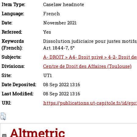
Item Type:
Caselaw headnote
Language:
French
Date:
November 2021
Refereed:
Yes
Keywords
Dissolution judiciaire pour justes motifs
(French):
Art. 1844-7, 5°
Subjects:
A- DROIT > A4- Droit privé > 4-2- Droit d
Divisions:
Centre de Droit des Affaires (Toulouse)
Site:
UT1
Date Deposited:
08 Sep 2022 13:16
Last Modified:
08 Sep 2022 13:16
URI:
https://publications.ut-capitole.fr/id/ep
Altmetric