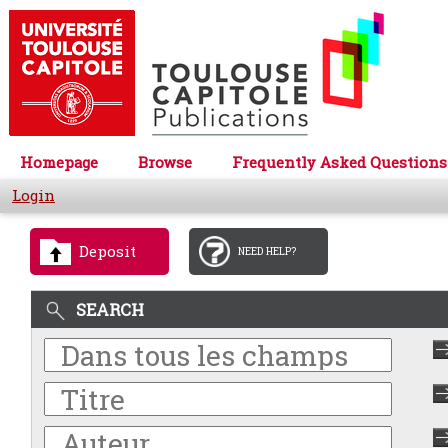
Homepage
Browse
Frequently Asked Questions
Login
Deposit
NEED HELP?
SEARCH