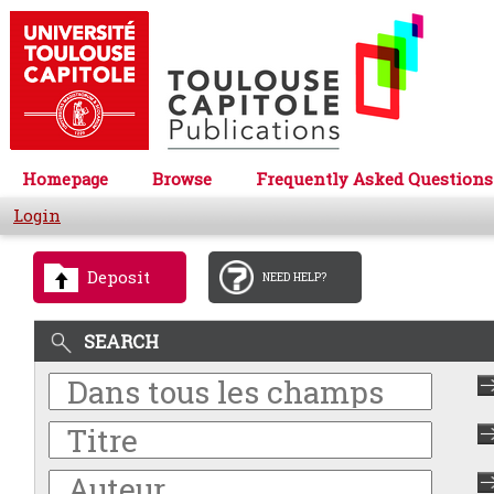
Homepage
Browse
Frequently Asked Questions
Login
Deposit
NEED HELP?
SEARCH