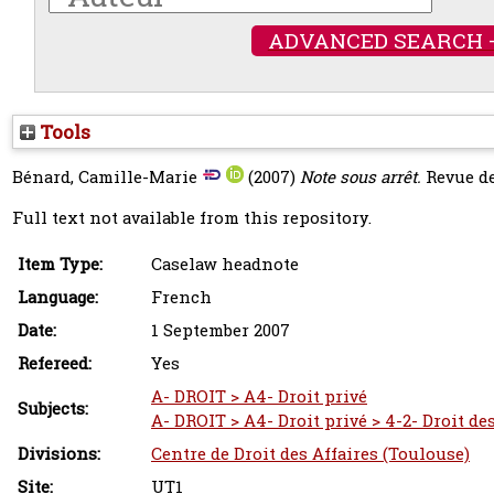
ADVANCED SEARCH 
Tools
Bénard, Camille-Marie
(2007)
Note sous arrêt.
Revue de
Full text not available from this repository.
Item Type:
Caselaw headnote
Language:
French
Date:
1 September 2007
Refereed:
Yes
A- DROIT > A4- Droit privé
Subjects:
A- DROIT > A4- Droit privé > 4-2- Droit de
Divisions:
Centre de Droit des Affaires (Toulouse)
Site:
UT1