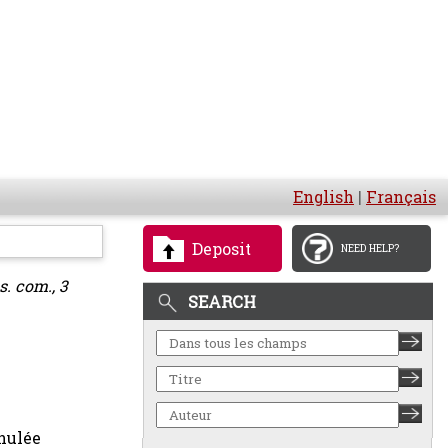
English
|
Français
Deposit
NEED HELP?
s. com., 3
SEARCH
nnulée