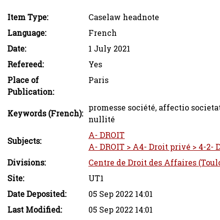
Item Type:
Caselaw headnote
Language:
French
Date:
1 July 2021
Refereed:
Yes
Place of
Paris
Publication:
promesse société, affectio societat
Keywords (French):
nullité
A- DROIT
Subjects:
A- DROIT > A4- Droit privé > 4-2- 
Divisions:
Centre de Droit des Affaires (Toul
Site:
UT1
Date Deposited:
05 Sep 2022 14:01
Last Modified:
05 Sep 2022 14:01