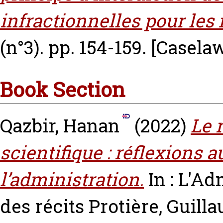
infractionnelles pour les
(n°3). pp. 154-159.
[Casela
Book Section
Qazbir, Hanan
(2022)
Le 
scientifique : réflexions 
l’administration.
In : L'Ad
des récits
Protière, Guill