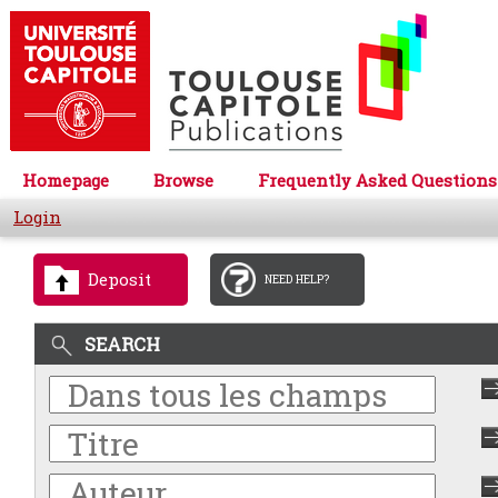
Homepage
Browse
Frequently Asked Questions
Login
Deposit
NEED HELP?
SEARCH