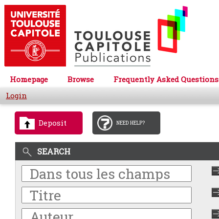
Homepage
Browse
Frequently Asked Questions
Login
Deposit
NEED HELP?
SEARCH