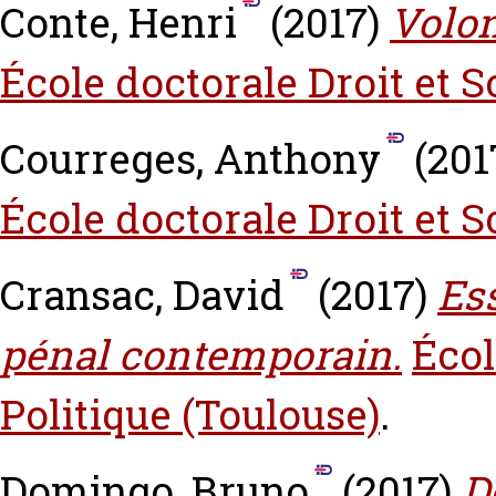
Conte, Henri
(2017)
Volon
École doctorale Droit et S
Courreges, Anthony
(201
École doctorale Droit et S
Cransac, David
(2017)
Ess
pénal contemporain.
Écol
Politique (Toulouse)
.
Domingo, Bruno
(2017)
D