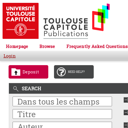
Homepage
Browse
Frequently Asked Questions
Login
Deposit
NEED HELP?
SEARCH