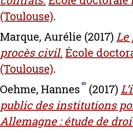
contrats.
École doctorale 
(Toulouse)
.
Marque, Aurélie
(2017)
Le 
procès civil.
École doctora
(Toulouse)
.
Oehme, Hannes
(2017)
L’
public des institutions po
Allemagne : étude de droi