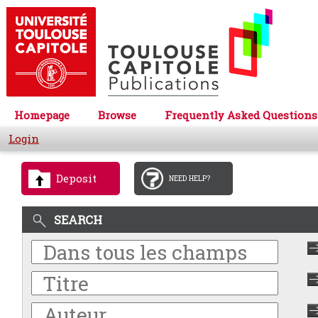
Homepage
Browse
Frequently Asked Questions
Login
Deposit
NEED HELP?
SEARCH