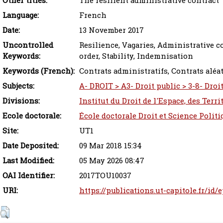
Other titles:
The resilient administrative contract
Language:
French
Date:
13 November 2017
Uncontrolled
Resilience, Vagaries, Administrative co
Keywords:
order, Stability, Indemnisation
Keywords (French):
Contrats administratifs, Contrats aléat
Subjects:
A- DROIT > A3- Droit public > 3-8- Droi
Divisions:
Institut du Droit de l'Espace, des Terr
Ecole doctorale:
École doctorale Droit et Science Polit
Site:
UT1
Date Deposited:
09 Mar 2018 15:34
Last Modified:
05 May 2026 08:47
OAI Identifier:
2017TOU10037
URI:
https://publications.ut-capitole.fr/id/