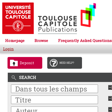
Homepage
Browse
Frequently Asked Questions
Login
Deposit
NEED HELP?
SEARCH