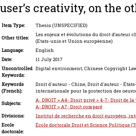
user’s creativity, on the o
Item Type:
Thesis (UNSPECIFIED)
Les enjeux et évolutions du droit d’auteur 
Other titles:
(Etats-unis et Union européenne)
Language:
English
Date:
11 July 2017
Uncontrolled
Digital environment, Chinese Copyright La
Keywords:
Keywords
Droit d'auteur - Chine, Droit d'auteur - Éta
(French):
internationale pour la protection des oeuvre
A- DROIT > A4- Droit privé > 4-7- Droit de la p
Subjects:
A- DROIT > A7- Droit comparé
Divisions:
Institut de recherche en droit européen, in
Ecole
École doctorale Droit et Science Politique (
doctorale: