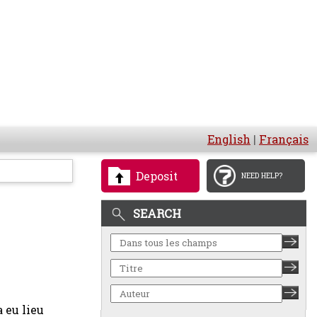
English
|
Français
Deposit
NEED HELP?
SEARCH
 eu lieu