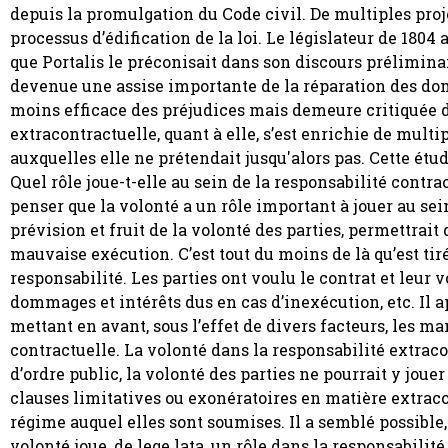
depuis la promulgation du Code civil. De multiples pro
processus d’édification de la loi. Le législateur de 180
que Portalis le préconisait dans son discours préliminair
devenue une assise importante de la réparation des do
moins efficace des préjudices mais demeure critiquée d
extracontractuelle, quant à elle, s’est enrichie de mul
auxquelles elle ne prétendait jusqu'alors pas. Cette étude
Quel rôle joue-t-elle au sein de la responsabilité contra
penser que la volonté a un rôle important à jouer au sei
prévision et fruit de la volonté des parties, permettrai
mauvaise exécution. C’est tout du moins de là qu’est tir
responsabilité. Les parties ont voulu le contrat et leur 
dommages et intérêts dus en cas d’inexécution, etc. Il 
mettant en avant, sous l’effet de divers facteurs, les m
contractuelle. La volonté dans la responsabilité extracon
d’ordre public, la volonté des parties ne pourrait y jouer
clauses limitatives ou exonératoires en matière extraco
régime auquel elles sont soumises. Il a semblé possible
volonté joue, de lege lata, un rôle dans la responsabilit