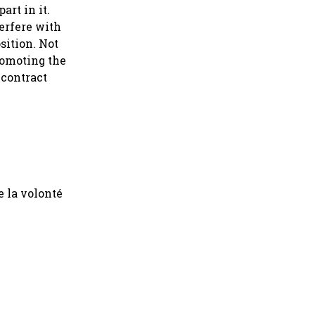
art in it.
terfere with
sition. Not
Promoting the
 contract
e la volonté