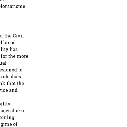
volontarisme
f the Civil
d broad
lity has
 for the more
ual
designed to
 role does
ink that the
vice and
ility
mages due in
akening
egime of