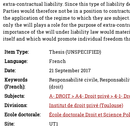
extra-contractual liability. Since this type of liability d
Parties would therefore not be in a position to contractu
the application of the regime to which they are subject.
only the will plays a role for the purpose of extra-cont
importance of the will under liability law would mate
itself and which would promote individual freedom thr
Item Type:
Thesis (UNSPECIFIED)
Language:
French
Date:
21 September 2017
Keywords
Responsabilité civile, Responsabili
(French):
(droit)
Subjects:
A- DROIT > A4- Droit privé > 4-1- Dro
Divisions:
Institut de droit privé (Toulouse)
Ecole doctorale:
École doctorale Droit et Science Po
Site:
UT1