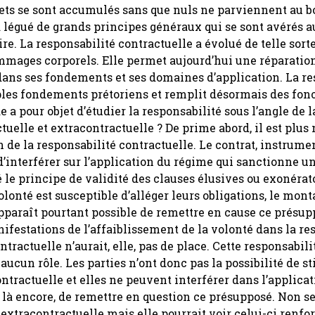
jets se sont accumulés sans que nuls ne parviennent au b
4 a légué de grands principes généraux qui se sont avérés 
e. La responsabilité contractuelle a évolué de telle sorte
mmages corporels. Elle permet aujourd’hui une réparation
ans ses fondements et ses domaines d’application. La re
tiples fondements prétoriens et remplit désormais des fon
 a pour objet d’étudier la responsabilité sous l’angle de l
ctuelle et extracontractuelle ? De prime abord, il est plus
n de la responsabilité contractuelle. Le contrat, instrume
t d’interférer sur l’application du régime qui sanctionne u
é le principe de validité des clauses élusives ou exonérat
volonté est susceptible d’alléger leurs obligations, le mont
apparaît pourtant possible de remettre en cause ce présu
anifestations de l’affaiblissement de la volonté dans la re
tractuelle n’aurait, elle, pas de place. Cette responsabili
 aucun rôle. Les parties n’ont donc pas la possibilité de st
ntractuelle et elles ne peuvent interférer dans l’applica
, là encore, de remettre en question ce présupposé. Non s
é extracontractuelle mais elle pourrait voir celui-ci renfor