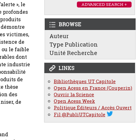
lerte », le
ADVANCED SEARCH +
de profondes
 produits
BROWSE
e démontre
es victimes,
Auteur
xistence de
Type Publication
 ou le faible
Unité Recherche
rables dont
nte industrie
LINKS
ponsabilité
roduits de
Bibliothèques UT Capitole
te thèse
Open Acess en France (Couperin)
sion des
Ouvrir la Science
Open Acess Week
niser, de
Politique Éditeurs / Accès Ouvert
Fil @PubliUTCapitole
 and