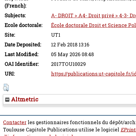
(French):
Subjects:
A- DROIT > A4- Droit privé > 4-3- Dro
Ecole doctorale:
École doctorale Droit et Science Pol
Site:
UT1
Date Deposited:
12 Feb 2018 13:16
Last Modified:
05 May 2026 08:48
OAI Identifier:
2017TOU10029
URI:
https://publications.ut-capitole.fr/
Altmetric
Contacter
les gestionnaires fonctionnels du dépôt/arch
Toulouse Capitole Publications utilise le logiciel
EPrint