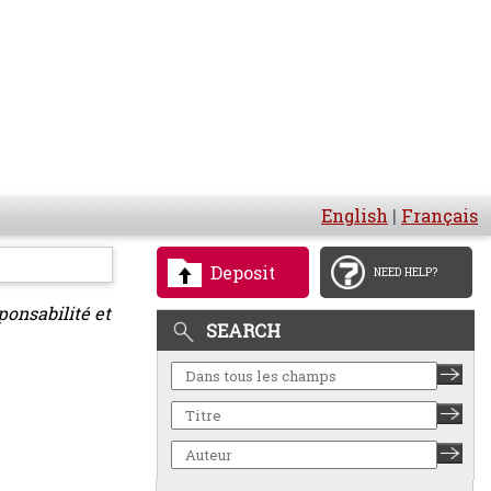
English
|
Français
Deposit
NEED HELP?
onsabilité et
SEARCH