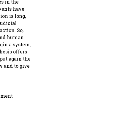
es in the
events have
ion is long,
judicial
action. So,
 and human
agin a system,
hesis offers
 put again the
w and to give
sement