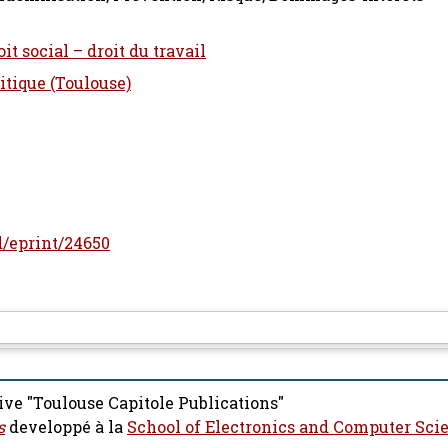
it social – droit du travail
itique (Toulouse)
id/eprint/24650
ive "Toulouse Capitole Publications"
s
developpé à la
School of Electronics and Computer Sci