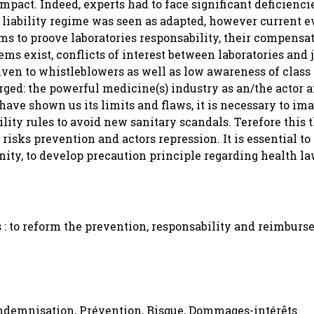
impact. Indeed, experts had to face significant deficienci
s liability regime was seen as adapted, however current 
ms to proove laboratories responsability, their compensat
ms exist, conflicts of interest between laboratories and 
given to whistleblowers as well as low awareness of class 
erged: the powerful medicine(s) industry as an/the actor
 have shown us its limits and flaws, it is necessary to im
ility rules to avoid new sanitary scandals. Terefore this t
 risks prevention and actors repression. It is essential to
emnity, to develop precaution principle regarding health la
: to reform the prevention, responsability and reimbur
 Indemnisation, Prévention, Risque, Dommages-intérêts