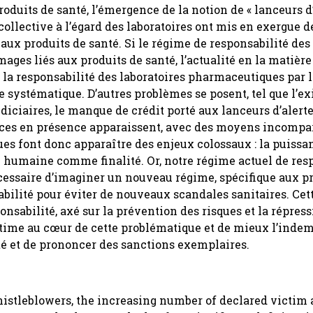
duits de santé, l’émergence de la notion de « lanceurs d’a
ollective à l’égard des laboratoires ont mis en exergue 
aux produits de santé. Si le régime de responsabilité des
ages liés aux produits de santé, l’actualité en la matièr
 la responsabilité des laboratoires pharmaceutiques par l
re systématique. D’autres problèmes se posent, tel que l’e
judiciaires, le manque de crédit porté aux lanceurs d’alerte
 forces en présence apparaissent, avec des moyens incompa
ues font donc apparaître des enjeux colossaux : la puissa
 humaine comme finalité. Or, notre régime actuel de res
nécessaire d’imaginer un nouveau régime, spécifique aux p
abilité pour éviter de nouveaux scandales sanitaires. Cet
nsabilité, axé sur la prévention des risques et la répres
ictime au cœur de cette problématique et de mieux l’indem
té et de prononcer des sanctions exemplaires.
whistleblowers, the increasing number of declared victim