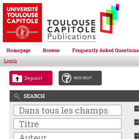
Homepage
Browse
Frequently Asked Questions
Login
Deposit
NEED HELP?
SEARCH