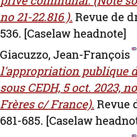
privé communal. (Note sous
no 21-22.816 ).
Revue de dr
536.
[Caselaw headnote]
Giacuzzo, Jean-François
l'appropriation publique d
sous CEDH, 5 oct. 2023, n
Frères c/ France).
Revue d
681-685.
[Caselaw headnot