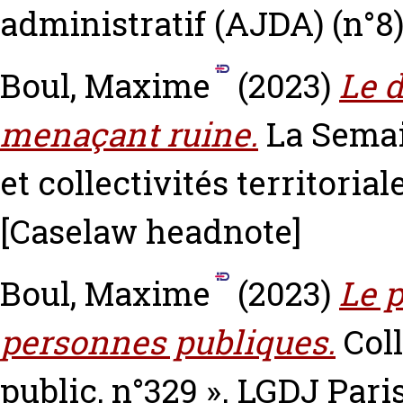
administratif (AJDA) (n°8).
Boul, Maxime
(2023)
Le d
menaçant ruine.
La Semai
et collectivités territorial
[Caselaw headnote]
Boul, Maxime
(2023)
Le 
personnes publiques.
Coll
public, n°329 ». LGDJ Par