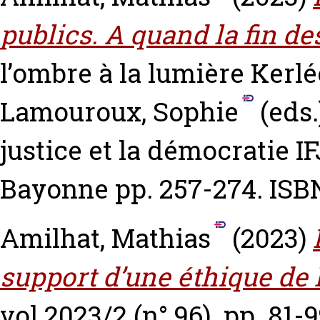
publics. A quand la fin des
l’ombre à la lumière
Kerlé
Lamouroux, Sophie
(eds.
justice et la démocratie I
Bayonne pp. 257-274. IS
Amilhat, Mathias
(2023)
support d’une éthique de 
vol.2023/2 (n° 96). pp. 81-9