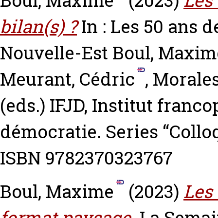
Boul, Maxime
(2023)
Les 
bilan(s) ?
In : Les 50 ans d
Nouvelle-Est
Boul, Maxim
Meurant, Cédric
,
Morales
(eds.) IFJD, Institut franc
démocratie. Series “Collo
ISBN 9782370323767
Boul, Maxime
(2023)
Les
format paysage.
La Semai