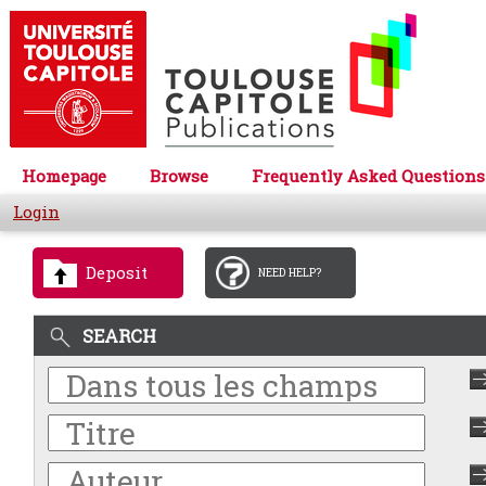
Homepage
Browse
Frequently Asked Questions
Login
Deposit
NEED HELP?
SEARCH