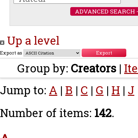
ADVANCED SEARCH 
Up a level
Export as
Group by:
Creators
|
It
Jump to:
A
|
B
|
C
|
G
|
H
|
J
Number of items:
142
.