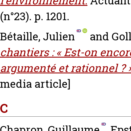
l’environnement.
Actualit
(n°23). p. 1201.
Bétaille, Julien
and
Goll
chantiers : « Est-on encor
argumenté et rationnel ? »
media article]
C
Chapron, Guillaume
,
Epst