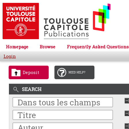
Homepage
Browse
Frequently Asked Questions
Login
Deposit
NEED HELP?
SEARCH