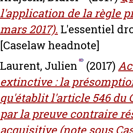
l'application de la règle p
mars 2017).
L'essentiel dro
[Caselaw headnote]
Laurent, Julien
(2017)
Ac
extinctive : la présompti
qu'établit l'article 546 du
par la preuve contraire ré
acquisitive (note sous Cass.