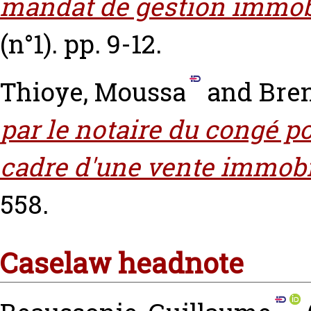
mandat de gestion immobi
(n°1). pp. 9-12.
Thioye, Moussa
and
Bren
par le notaire du congé po
cadre d'une vente immobi
558.
Caselaw headnote