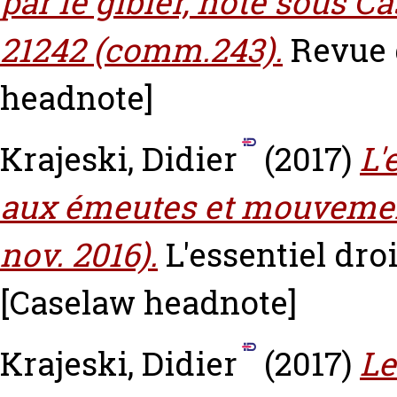
par le gibier, note sous Cas
21242 (comm.243).
Revue d
headnote]
Krajeski, Didier
(2017)
L'
aux émeutes et mouvements
nov. 2016).
L'essentiel droi
[Caselaw headnote]
Krajeski, Didier
(2017)
Le