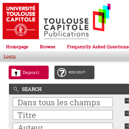
Homepage
Browse
Frequently Asked Questions
Login
Deposit
NEED HELP?
SEARCH