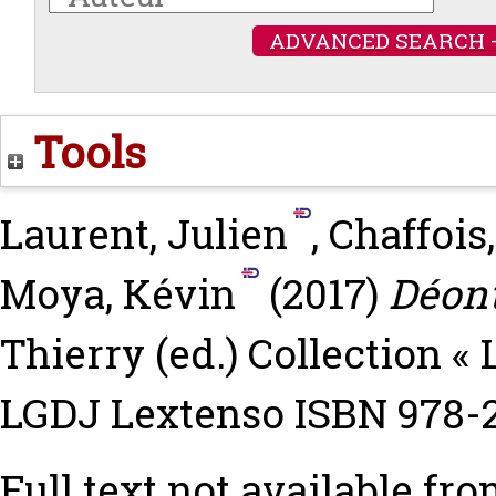
ADVANCED SEARCH 
Tools
Laurent, Julien
,
Chaffois
Moya, Kévin
(2017)
Déont
Thierry
(ed.) Collection « 
LGDJ Lextenso ISBN 978-
Full text not available fro