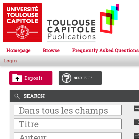
Homepage
Browse
Frequently Asked Questions
Login
Deposit
NEED HELP?
SEARCH