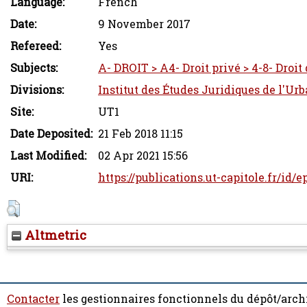
Language:
French
Date:
9 November 2017
Refereed:
Yes
Subjects:
A- DROIT > A4- Droit privé > 4-8- Droit
Divisions:
Institut des Études Juridiques de l'Ur
Site:
UT1
Date Deposited:
21 Feb 2018 11:15
Last Modified:
02 Apr 2021 15:56
URI:
https://publications.ut-capitole.fr/id/
Altmetric
Contacter
les gestionnaires fonctionnels du dépôt/arch