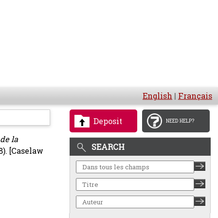
English
|
Français
Deposit
NEED HELP?
 de la
SEARCH
8).
[Caselaw