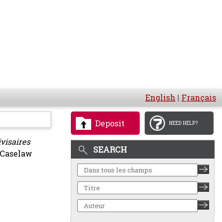
English
|
Français
Deposit
NEED HELP?
ivisaires
SEARCH
[Caselaw