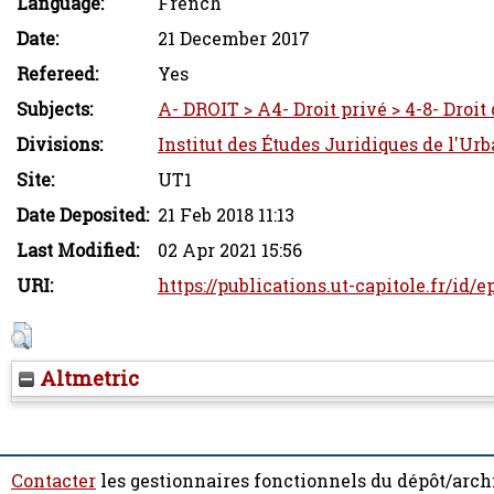
Language:
French
Date:
21 December 2017
Refereed:
Yes
Subjects:
A- DROIT > A4- Droit privé > 4-8- Droit
Divisions:
Institut des Études Juridiques de l'Ur
Site:
UT1
Date Deposited:
21 Feb 2018 11:13
Last Modified:
02 Apr 2021 15:56
URI:
https://publications.ut-capitole.fr/id/
Altmetric
Contacter
les gestionnaires fonctionnels du dépôt/arch