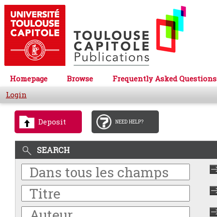
Homepage
Browse
Frequently Asked Questions
Login
Deposit
NEED HELP?
SEARCH