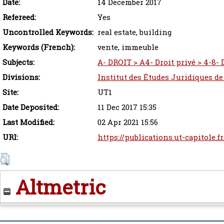
Date:
14 December 2017
Refereed:
Yes
Uncontrolled Keywords:
real estate, building
Keywords (French):
vente, immeuble
Subjects:
A- DROIT > A4- Droit privé > 4-8- 
Divisions:
Institut des Études Juridiques de
Site:
UT1
Date Deposited:
11 Dec 2017 15:35
Last Modified:
02 Apr 2021 15:56
URI:
https://publications.ut-capitole.f
Altmetric