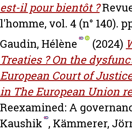
est-il pour bientôt ?
Revue
l'homme, vol. 4 (n° 140). p
Gaudin, Hélène
(2024)
W
Treaties ? On the dysfunc
European Court of Justic
in The European Union r
Reexamined: A governanc
Kaushik
,
Kämmerer, Jör