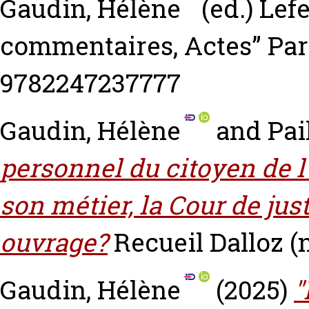
Gaudin, Hélène
(ed.) Lef
commentaires, Actes” Pari
9782247237777
Gaudin, Hélène
and
Pai
personnel du citoyen de l
son métier, la Cour de jus
ouvrage?
Recueil Dalloz (n
Gaudin, Hélène
(2025)
"