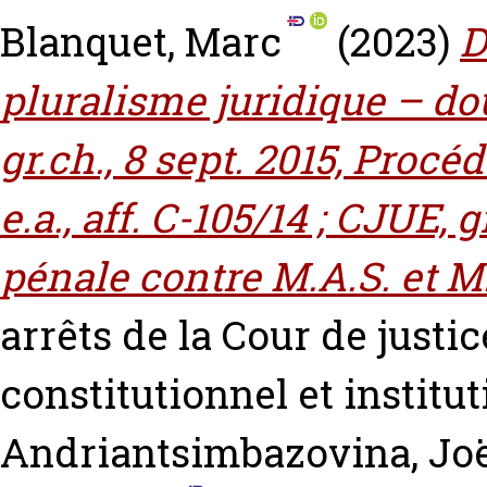
Blanquet, Marc
(2023)
D
pluralisme juridique – do
gr.ch., 8 sept. 2015, Proc
e.a., aff. C-105/14 ; CJUE, 
pénale contre M.A.S. et M.B
arrêts de la Cour de justi
constitutionnel et instit
Andriantsimbazovina, Jo