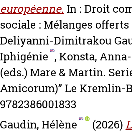
européenne.
In : Droit co
sociale : Mélanges offerts
Deliyanni-Dimitrakou
Gau
Iphigénie
,
Konsta, Anna
(eds.) Mare & Martin. Ser
Amicorum)” Le Kremlin-Bi
9782386001833
Gaudin, Hélène
(2026)
L