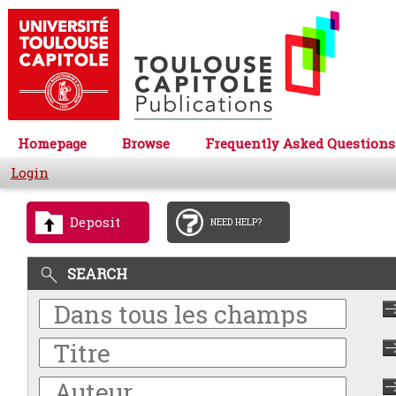
Homepage
Browse
Frequently Asked Questions
Login
Deposit
NEED HELP?
SEARCH