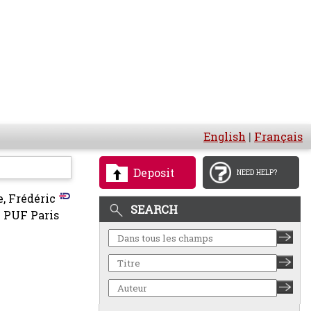
English
|
Français
Deposit
NEED HELP?
, Frédéric
SEARCH
- PUF Paris