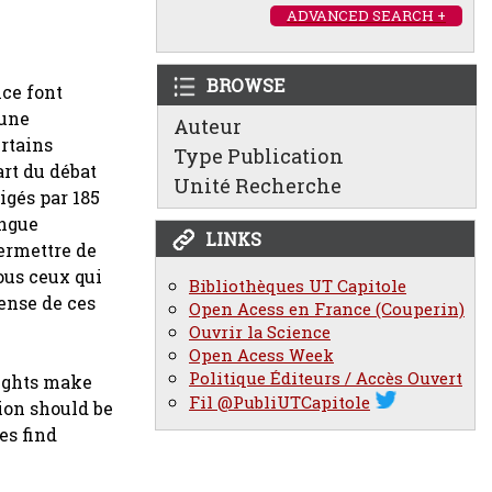
ADVANCED SEARCH +
BROWSE
nce font
 une
Auteur
rtains
Type Publication
art du débat
Unité Recherche
igés par 185
angue
LINKS
permettre de
ous ceux qui
Bibliothèques UT Capitole
fense de ces
Open Acess en France (Couperin)
Ouvrir la Science
Open Acess Week
Politique Éditeurs / Accès Ouvert
ights make
Fil @PubliUTCapitole
ion should be
es find