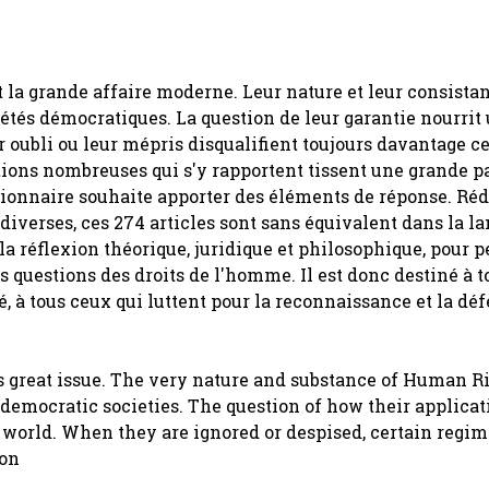
 la grande affaire moderne. Leur nature et leur consista
iétés démocratiques. La question de leur garantie nourrit
oubli ou leur mépris disqualifient toujours davantage ce
tions nombreuses qui s'y rapportent tissent une grande p
ctionnaire souhaite apporter des éléments de réponse. Réd
iverses, ces 274 articles sont sans équivalent dans la l
la réflexion théorique, juridique et philosophique, pour 
questions des droits de l'homme. Il est donc destiné à t
é, à tous ceux qui luttent pour la reconnaissance et la dé
 great issue. The very nature and substance of Human R
 democratic societies. The question of how their applicat
world. When they are ignored or despised, certain regim
ion