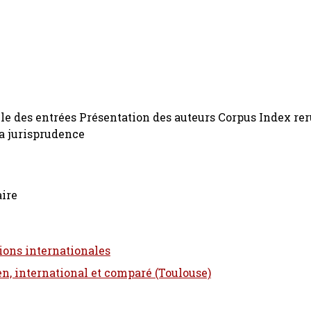
ble des entrées Présentation des auteurs Corpus Index r
a jurisprudence
ire
ons internationales
en, international et comparé (Toulouse)