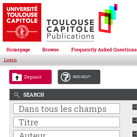
Homepage
Browse
Frequently Asked Questions
Login
Deposit
NEED HELP?
SEARCH