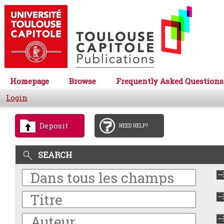
Homepage
Browse
Frequently Asked Questions
Login
Deposit
NEED HELP?
SEARCH