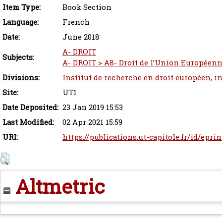
Item Type:
Book Section
Language:
French
Date:
June 2018
A- DROIT
Subjects:
A- DROIT > A8- Droit de l’Union Européenne
Divisions:
Institut de recherche en droit européen, i
Site:
UT1
Date Deposited:
23 Jan 2019 15:53
Last Modified:
02 Apr 2021 15:59
URI:
https://publications.ut-capitole.fr/id/epri
Altmetric