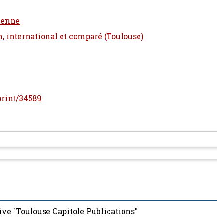
éenne
n, international et comparé (Toulouse)
eprint/34589
ive "Toulouse Capitole Publications"