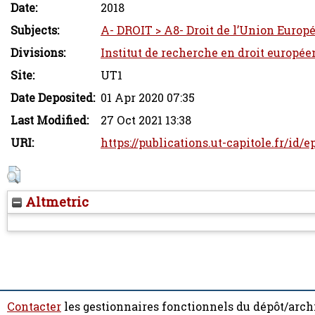
Date:
2018
Subjects:
A- DROIT > A8- Droit de l’Union Europ
Divisions:
Institut de recherche en droit europée
Site:
UT1
Date Deposited:
01 Apr 2020 07:35
Last Modified:
27 Oct 2021 13:38
URI:
https://publications.ut-capitole.fr/id/
Altmetric
Contacter
les gestionnaires fonctionnels du dépôt/arch