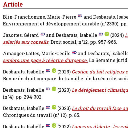
Article
Blin-Franchomme, Marie-Pierre
and
Desbarats, Isab
Environnement et développement durable (n°2330). pp. 
Jazottes, Gérard
and
Desbarats, Isabelle
(2024)
L
salariés aux conseils.
Droit social, n°12. pp. 957-966.
Amauger-Lattes, Marie-Cécile
and
Desbarats, Isabell
seniors: une page à réécrire d'urgence.
La Semaine juridiq
Desbarats, Isabelle
(2023)
Gestion du fait religieux e
Revue de droit comparé du travail et de la sécurité social
Desbarats, Isabelle
(2023)
Le dérèglement climatiqu
(n°4). pp. 294-302.
Desbarats, Isabelle
(2023)
Le droit du travail face
Chroniques du travail (n° 12). p. 85.
Desbarats, Isabelle
(2022)
Lanceurs d’alerte : les en