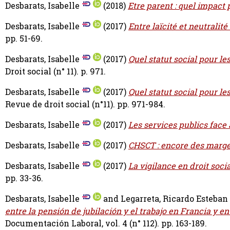
Desbarats, Isabelle
(2018)
Etre parent : quel impact 
Desbarats, Isabelle
(2017)
Entre laïcité et neutralité 
pp. 51-69.
Desbarats, Isabelle
(2017)
Quel statut social pour le
Droit social (n° 11). p. 971.
Desbarats, Isabelle
(2017)
Quel statut social pour le
Revue de droit social (n°11). pp. 971-984.
Desbarats, Isabelle
(2017)
Les services publics face 
Desbarats, Isabelle
(2017)
CHSCT : encore des marge
Desbarats, Isabelle
(2017)
La vigilance en droit socia
pp. 33-36.
Desbarats, Isabelle
and
Legarreta, Ricardo Esteban
entre la pensión de jubilación y el trabajo en Francia y
Documentación Laboral, vol. 4 (n° 112). pp. 163-189.