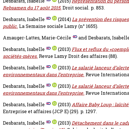
Desbarats, Isabelle
(2015)
Représentation du personne
Rebsamen du 17 août 2015.
Droit social. p. 853.
Desbarats, Isabelle
(2014)
La prévention des risques
public.
La Semaine sociale Lamy (n° 1655).
Amauger-Lattes, Marie-Cécile
and
Desbarats, Isabell
Desbarats, Isabelle
(2013)
Flux et reflux du «coemplo
sociétés-mères.
Revue Lamy Droit des affaires (88).
Desbarats, Isabelle
(2013)
Le salarié lanceur d’alerte
environnementaux dans l’entreprise.
Revue International
Desbarats, Isabelle
(2013)
Le salarié lanceur d’alerte
environnementaux dans l’entreprise.
Revue International
Desbarats, Isabelle
(2013)
Affaire Baby Loup : laïcité
Entreprise et affaires (JCP E) (29). p. 1297.
Desbarats, Isabelle
(2013)
Détachement dans le cadre