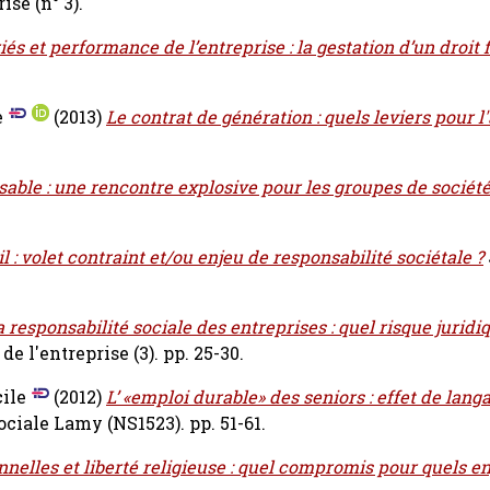
ise (n° 3).
iés et performance de l’entreprise : la gestation d’un droit 
e
(2013)
Le contrat de génération : quels leviers pour l
sable : une rencontre explosive pour les groupes de société
l : volet contraint et/ou enjeu de responsabilité sociétale ?
a responsabilité sociale des entreprises : quel risque juridi
e l'entreprise (3). pp. 25-30.
ile
(2012)
L’ «emploi durable» des seniors : effet de lang
ciale Lamy (NS1523). pp. 51-61.
nelles et liberté religieuse : quel compromis pour quels en