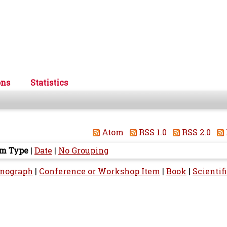
ons
Statistics
Atom
RSS 1.0
RSS 2.0
em Type
|
Date
|
No Grouping
nograph
|
Conference or Workshop Item
|
Book
|
Scientif