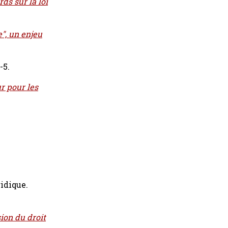
ds sur la loi
", un enjeu
-5.
r pour les
idique.
ion du droit