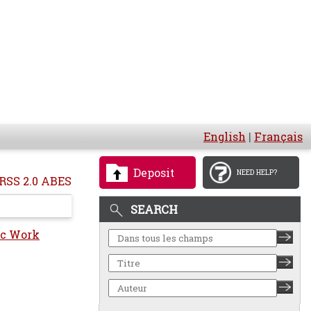
English
|
Français
Deposit
NEED HELP?
RSS 2.0 ABES
SEARCH
ic Work