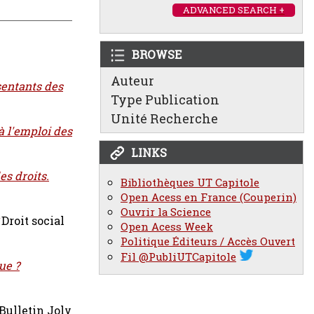
ADVANCED SEARCH +
BROWSE
Auteur
sentants des
Type Publication
Unité Recherche
à l'emploi des
LINKS
es droits.
Bibliothèques UT Capitole
Open Acess en France (Couperin)
Ouvrir la Science
Droit social
Open Acess Week
Politique Éditeurs / Accès Ouvert
Fil @PubliUTCapitole
ue ?
Bulletin Joly