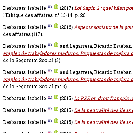
Desbarats, Isabelle
(2017)
Loi Sapin 2 : quel bilan po
l’Ethique des affaires, n° 13-14. p. 26.
Desbarats, Isabelle
(2016)
Aspects sociaux de la gou
des affaires (117).
Desbarats, Isabelle
and
Legarreta, Ricardo Esteban
empleo de trabajadores maduros. Propuestas de mejora d
de la Seguretat Social (3).
Desbarats, Isabelle
and
Legarreta, Ricardo Esteban
empleo de trabajadores maduros. Propuestas de mejora d
de la Seguretat Social (n° 3).
Desbarats, Isabelle
(2015)
La RSE en droit français 
Desbarats, Isabelle
(2015)
De la neutralité des lieux 
Desbarats, Isabelle
(2015)
De la neutralité des lieux 