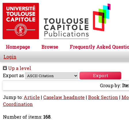
Homepage
Browse
Frequently Asked Questi
Login
Up a level
Export as
Group by:
It
Jump to:
Article
|
Caselaw headnote
|
Book Section
|
Mo
Coordination
Number of items:
168
.