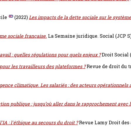
ile
(2022)
Les impacts de la dette sociale sur le systèm
me sociale française.
La Semaine juridique. Social (JCP S) 
avail : quelles régulations pour quels enjeux ?
Droit Social (
pour les travailleurs des plateformes ?
Revue de droit du tr
urgence climatique. Les salariés : des acteurs opérationnels 
tion publique : jusqu’où aller dans le rapprochement avec l
'IA : l'éthique au secours du droit ?
Revue Lamy Droit des 