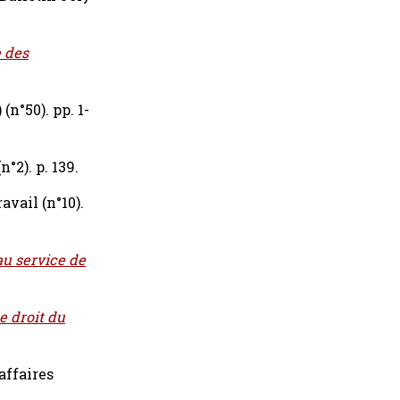
e des
(n°50). pp. 1-
n°2). p. 139.
avail (n°10).
au service de
e droit du
affaires