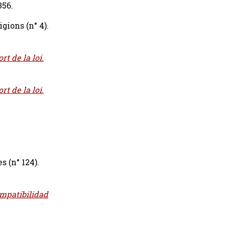
356.
gions (n° 4).
t de la loi.
t de la loi.
 (n° 124).
ompatibilidad