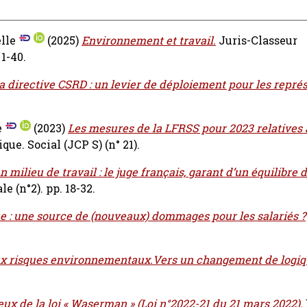
elle
(2025)
Environnement et travail.
Juris-Classeur
1-40.
a directive CSRD : un levier de déploiement pour les repré
e
(2023)
Les mesures de la LFRSS pour 2023 relatives 
ue. Social (JCP S) (n° 21).
n milieu de travail : le juge français, garant d’un équilibre d
e (n°2). pp. 18-32.
e : une source de (nouveaux) dommages pour les salariés ?
 aux risques environnementaux.Vers un changement de logiq
jeux de la loi « Waserman » (Loi n°2022-21 du 21 mars 2022).