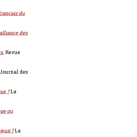
français du
'alliance des
s.
Revue
Journal des
que ?
La
age ou
jeux ?
La