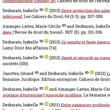
communautaire (Dossier 18).
Cahiers de droit de l’entrepr
Desbarats, Isabelle
(2013)
Entre protection des salar
télétravail.
Les Cahiers du Droit, 54 (2-3). pp. 337-358.
Amauger-Lattes, Marie-Cécile
and
Desbarats, Isabell
âges ?
Revue de droit du travail- RDT (5). pp. 331-336.
Desbarats, Isabelle
(2012)
Co-emploi et faute inexcu
Lamy Droit des affaires (74).
Desbarats, Isabelle
(2012)
Santé et sécurité au travai
sociétés (100).
Jazottes, Gérard
and
Desbarats, Isabelle
(2012)
L
Semaine Juridique. Edition entreprise. Cahiers de droit d
Desbarats, Isabelle
and
Amauger-Lattes, Marie-Céc
pratique d’entreprise? Approche juridique.
La Semaine so
Desbarats, Isabelle
(2011)
Entre exigences profession