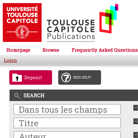
Homepage
Browse
Frequently Asked Questions
Login
Deposit
NEED HELP?
SEARCH