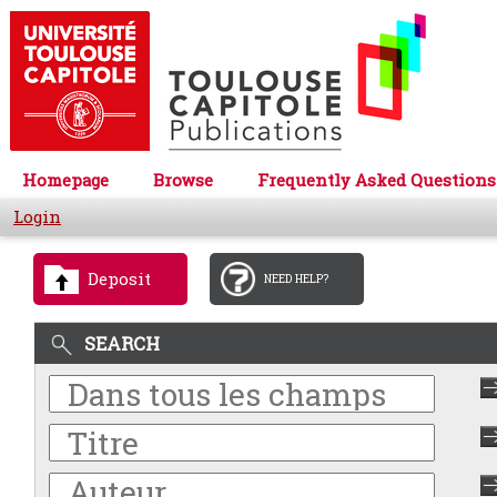
Homepage
Browse
Frequently Asked Questions
Login
Deposit
NEED HELP?
SEARCH