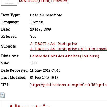
Download (114kB)
|
Preview
Item Type:
Caselaw headnote
Language:
French
Date:
20 May 1999
Refereed:
Yes
A- DROIT > A4- Droit privé
Subjects:
A- DROIT > A4- Droit privé > 4-3- Droit socia
Divisions:
Centre de Droit des Affaires (Toulouse)
Site:
UT1
Date Deposited:
11 May 2012 07:45
Last Modified:
01 Feb 2023 10:13
URI:
https://publications.ut-capitole.fr/id/epri