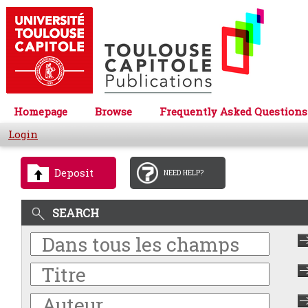
Homepage
Browse
Frequently Asked Questions
Login
Deposit
NEED HELP?
SEARCH