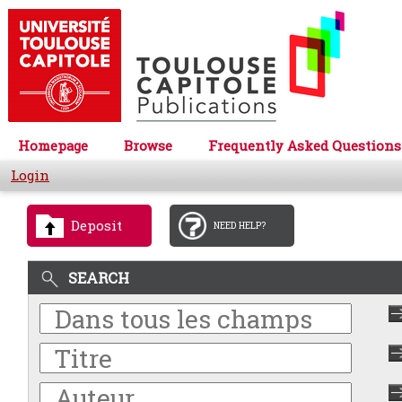
Homepage
Browse
Frequently Asked Questions
Login
Deposit
NEED HELP?
SEARCH