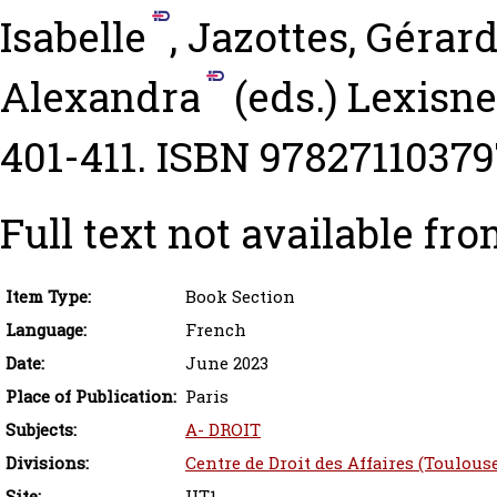
Isabelle
,
Jazottes, Gérar
Alexandra
(eds.) Lexisne
401-411. ISBN 97827110379
Full text not available fro
Item Type:
Book Section
Language:
French
Date:
June 2023
Place of Publication:
Paris
Subjects:
A- DROIT
Divisions:
Centre de Droit des Affaires (Toulous
Site:
UT1