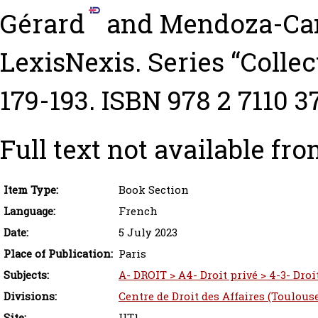
Gérard
and
Mendoza-Cam
LexisNexis. Series “Collec
179-193. ISBN 978 2 7110 3
Full text not available fro
Item Type:
Book Section
Language:
French
Date:
5 July 2023
Place of Publication:
Paris
Subjects:
A- DROIT > A4- Droit privé > 4-3- Droit
Divisions:
Centre de Droit des Affaires (Toulous
Site:
UT1