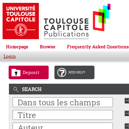
Homepage
Browse
Frequently Asked Questions
Login
Deposit
NEED HELP?
SEARCH