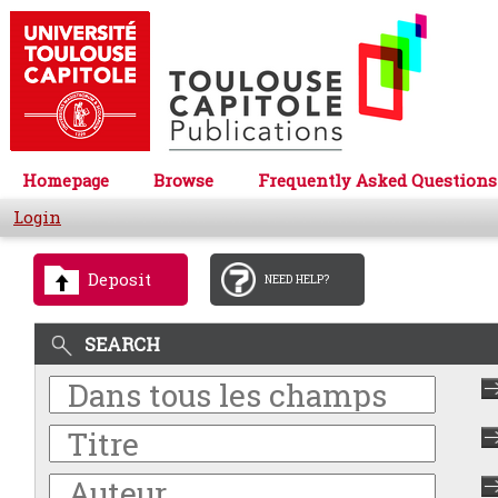
Homepage
Browse
Frequently Asked Questions
Login
Deposit
NEED HELP?
SEARCH