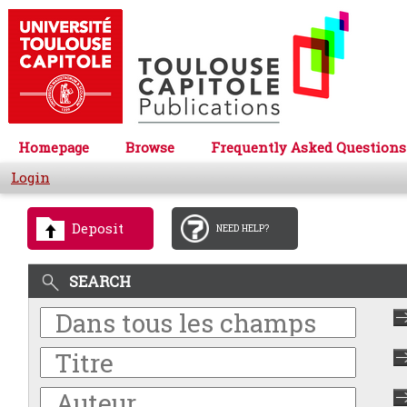
Homepage
Browse
Frequently Asked Questions
Login
Deposit
NEED HELP?
SEARCH