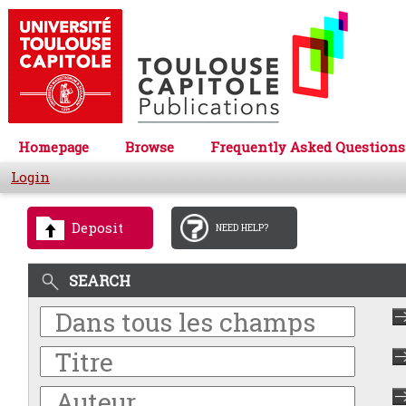
Homepage
Browse
Frequently Asked Questions
Login
Deposit
NEED HELP?
SEARCH