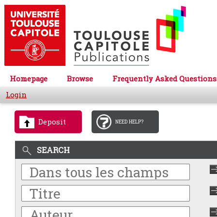
Homepage
Browse
Frequently Asked Questions
Login
Deposit
NEED HELP?
SEARCH