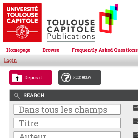
Homepage
Browse
Frequently Asked Questions
Login
Deposit
NEED HELP?
SEARCH