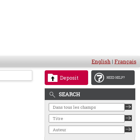
English
|
Français
Deposit
NEED HELP?
SEARCH