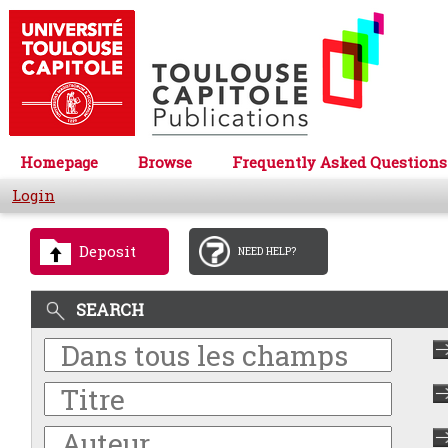
Homepage
Browse
Frequently Asked Questions
Login
Deposit
NEED HELP?
SEARCH