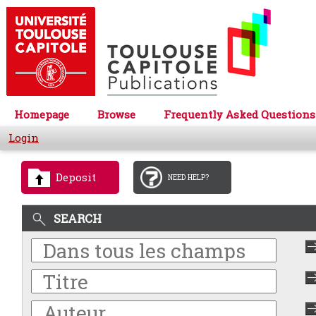
Homepage
Browse
Frequently Asked Questions
Login
Deposit
NEED HELP?
SEARCH