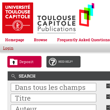
Homepage
Browse
Frequently Asked Questions
Login
Deposit
NEED HELP?
SEARCH