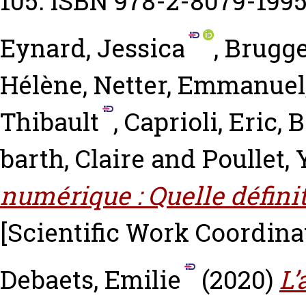
105. ISBN 978-2-8079-199
Eynard, Jessica
,
Brugge
Hélène
,
Netter, Emmanuel
Thibault
,
Caprioli, Eric
,
B
barth, Claire
and
Poullet,
numérique : Quelle définit
[Scientific Work Coordina
Debaets, Emilie
(2020)
L’