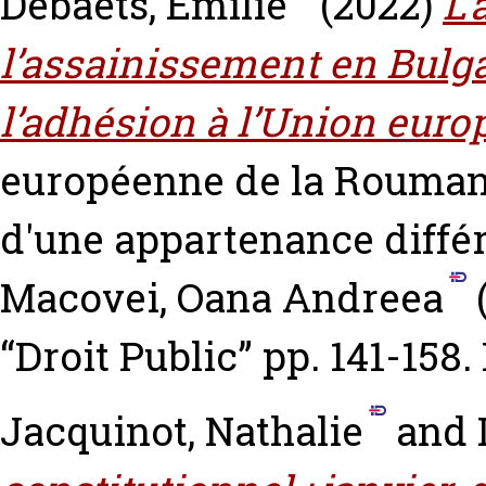
Debaets, Emilie
(2022)
L’
l’assainissement en Bulg
l’adhésion à l’Union euro
européenne de la Roumanie
d'une appartenance diffé
Macovei, Oana Andreea
(
“Droit Public” pp. 141-15
Jacquinot, Nathalie
and