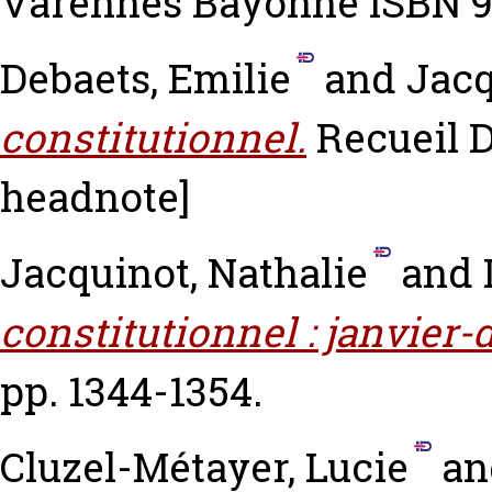
Varennes Bayonne ISBN 
Debaets, Emilie
and
Jacq
constitutionnel.
Recueil D
headnote]
Jacquinot, Nathalie
and
constitutionnel : janvier
pp. 1344-1354.
Cluzel-Métayer, Lucie
a