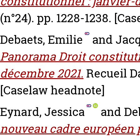
constitutionnel : janvier
(n°24). pp. 1228-1238.
[Cas
Debaets, Emilie
and
Jacq
Panorama Droit constituti
décembre 2021.
Recueil Da
[Caselaw headnote]
Eynard, Jessica
and
De
nouveau cadre européen 