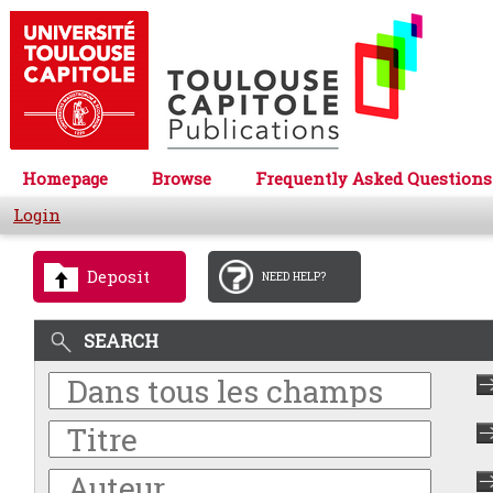
Homepage
Browse
Frequently Asked Questions
Login
Deposit
NEED HELP?
SEARCH