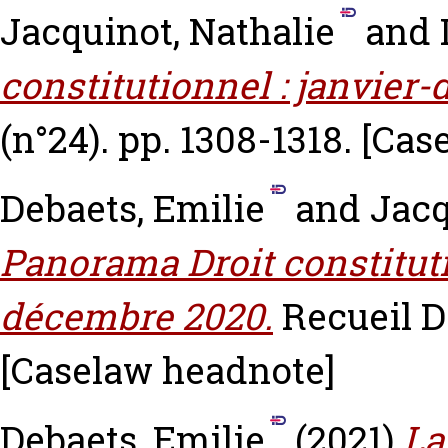
Jacquinot, Nathalie
and
constitutionnel : janvier
(n°24). pp. 1308-1318.
[Cas
Debaets, Emilie
and
Jacq
Panorama Droit constitut
décembre 2020.
Recueil Da
[Caselaw headnote]
Debaets, Emilie
(2021)
La